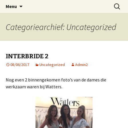
Spring
Zoeken
Emef Modeshow Producties
Menu
naar
naar:
inhoud
Categoriearchief: Uncategorized
INTERBRIDE 2
08/06/2017
Uncategorized
Admin2
Nog even 2 binnengekomen foto’s van de dames die
werkzaam waren bij Watters.