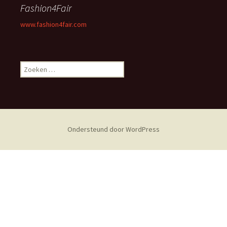
Fashion4Fair
www.fashion4fair.com
Zoeken
naar:
Ondersteund door WordPress