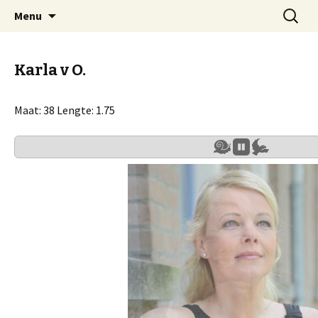
Spring
Zoeken
Emef Modeshow Producties
Menu
naar
naar:
inhoud
Karla v O.
Maat: 38 Lengte: 1.75