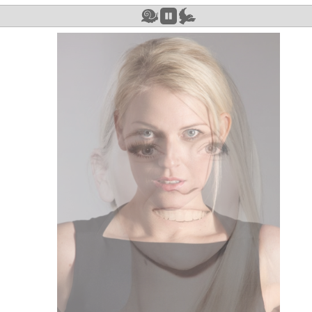
rik R.
rank K.
erard K
arcel
ik F
Rob
Robin
Ron
Skander
Tim