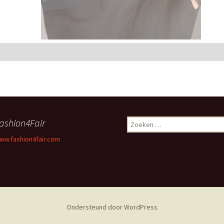
ashion4Fair
Zoeken
naar:
ww.fashion4fair.com
Ondersteund door WordPress