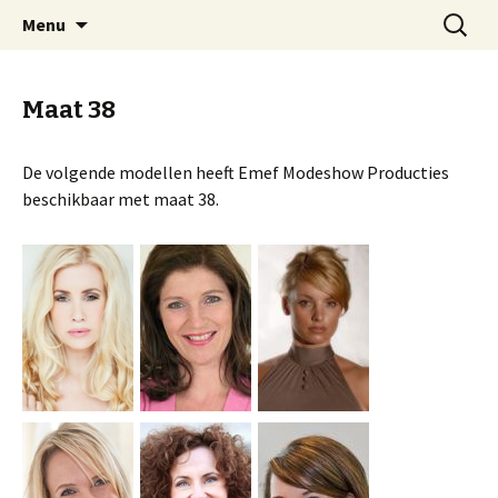
Spring
Zoeken
Emef Modeshow Producties
Menu
naar
naar:
inhoud
Maat 38
De volgende modellen heeft Emef Modeshow Producties
beschikbaar met maat 38.