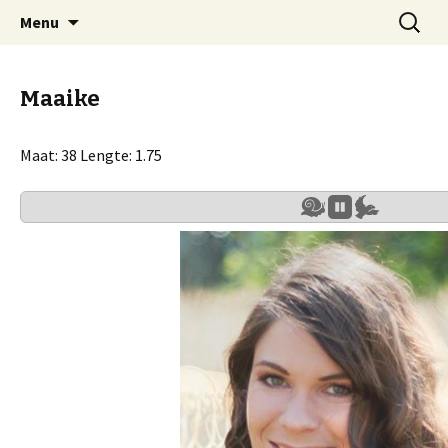
Spring
Zoeken
Emef Modeshow Producties
Menu
naar
naar:
inhoud
Maaike
Maat: 38 Lengte: 1.75